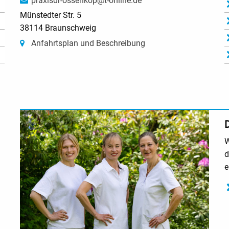
praxisdr-ossenkop@t-online.de
Münstedter Str. 5
38114 Braunschweig
Anfahrtsplan und Beschreibung
W
d
e